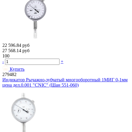
22 596.84
руб
27 568.14
руб
100
-
+
Купить
279482
Индикатор Рычажно-зубчатый многооборотный 1МИГ 0-1мм
цена дел.0.001 "CNIC" (Шан 551-060)