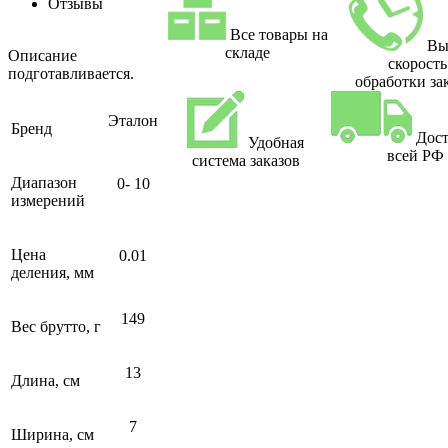
Отзывы
Все товары на
Вы
складе
Описание
скорость
подготавливается.
обработки за
Эталон
Бренд
Дост
Удобная
всей РФ
система заказов
Диапазон
0- 10
измерений
Цена
0.01
деления, мм
149
Вес брутто, г
13
Длина, см
7
Ширина, см