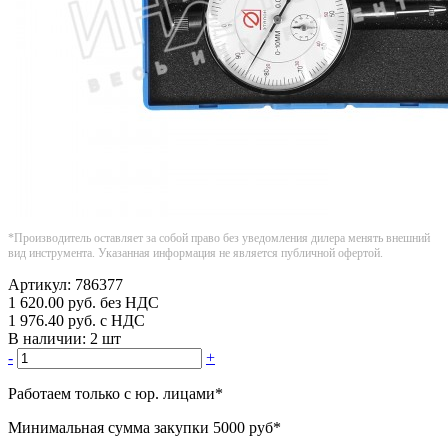
*Производитель оставляет за собой право без уведомления дилера менять внешний
вид инструмента. Указанная информация не является публичной офертой.
Артикул:
786377
1 620.00
руб.
без НДС
1 976.40
руб.
с НДС
В наличии:
2 шт
-
+
Работаем только с юр. лицами
*
Минимальная сумма закупки
5000 руб
*