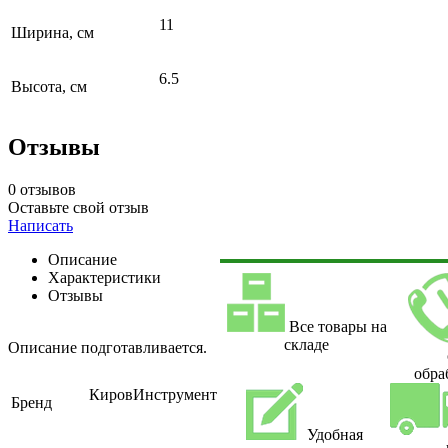
11
Ширина, см
6.5
Высота, см
Отзывы
0 отзывов
Оставьте свой отзыв
Написать
Описание
Характеристики
Отзывы
Все товары на
складе
Описание подготавливается.
обра
КировИнструмент
Бренд
Удобная