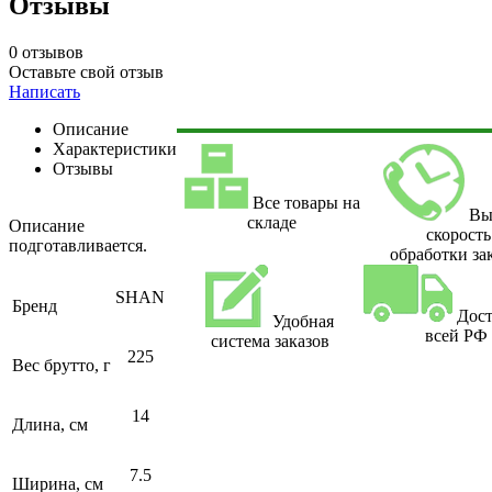
Отзывы
0 отзывов
Оставьте свой отзыв
Написать
Описание
Характеристики
Отзывы
Все товары на
Вы
складе
Описание
скорость
подготавливается.
обработки за
SHAN
Бренд
Дост
Удобная
всей РФ
система заказов
225
Вес брутто, г
14
Длина, см
7.5
Ширина, см