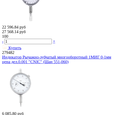
22 596.84
руб
27 568.14
руб
100
-
+
Купить
279482
Индикатор Рычажно-зубчатый многооборотный 1МИГ 0-1мм
цена дел.0.001 "CNIC" (Шан 551-060)
6 085.80
руб