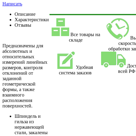
Написать
Описание
Характеристики
Отзывы
Все товары на
Вы
складе
скорост
Предназначены для
обработки за
абсолютных и
относительных
измерений линейных
Дос
Удобная
размеров, контроля
всей РФ
система заказов
отклонений от
заданной
геометрической
формы, а также
взаимного
расположения
поверхностей.
Шпиндель и
гильза из
нержавеющей
стали, закалены