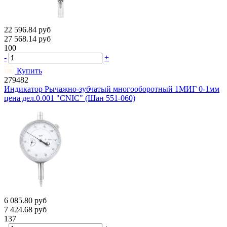
22 596.84
руб
27 568.14
руб
100
-
+
Купить
279482
Индикатор Рычажно-зубчатый многооборотный 1МИГ 0-1мм
цена дел.0.001 "CNIC" (Шан 551-060)
6 085.80
руб
7 424.68
руб
137