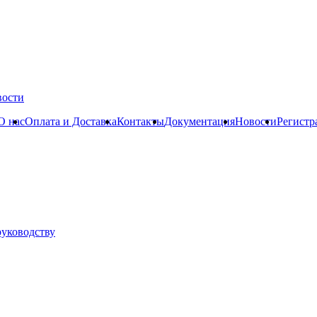
вости
О нас
Оплата и Доставка
Контакты
Документация
Новости
Регистр
руководству