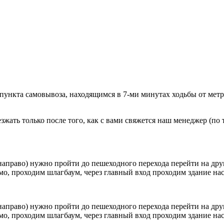
 пункта самовывоза, находящимся в 7-ми минутах ходьбы от мет
ать только после того, как с вами свяжется наш менеджер (по т
направо) нужно пройти до пешеходного перехода перейти на друг
о, проходим шлагбаум, через главный вход проходим здание наск
направо) нужно пройти до пешеходного перехода перейти на друг
о, проходим шлагбаум, через главный вход проходим здание наск