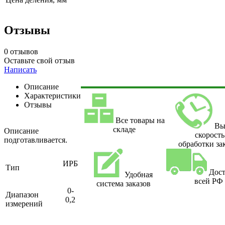
Отзывы
0 отзывов
Оставьте свой отзыв
Написать
Описание
Характеристики
Отзывы
Все товары на
Вы
складе
Описание
скорость
подготавливается.
обработки за
ИРБ
Тип
Дост
Удобная
всей РФ
система заказов
0-
Диапазон
0,2
измерений