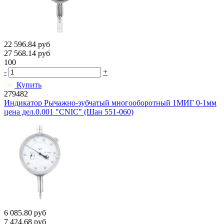
22 596.84
руб
27 568.14
руб
100
-
+
Купить
279482
Индикатор Рычажно-зубчатый многооборотный 1МИГ 0-1мм
цена дел.0.001 "CNIC" (Шан 551-060)
6 085.80
руб
7 424.68
руб