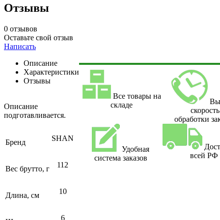
Отзывы
0 отзывов
Оставьте свой отзыв
Написать
Описание
Характеристики
Отзывы
Все товары на
Вы
складе
Описание
скорость
подготавливается.
обработки за
SHAN
Бренд
Дост
Удобная
всей РФ
система заказов
112
Вес брутто, г
10
Длина, см
6