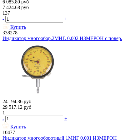
6 085.80
руб
7 424.68
руб
137
-
+
Купить
338278
Индикатор многообор.2МИГ. 0.002 ИЗМЕРОН с повер.
24 194.36
руб
29 517.12
руб
1
-
+
Купить
10477
Индикатор многооборотный 1МИГ 0.001 ИЗМЕРОН