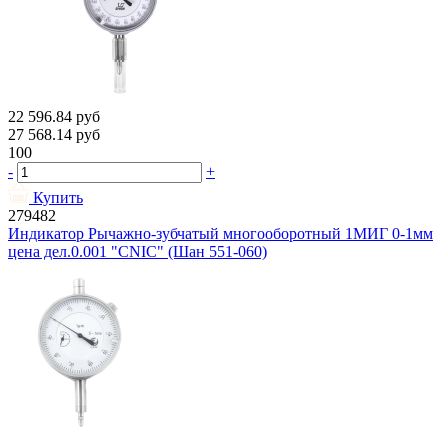
22 596.84
руб
27 568.14
руб
100
-
+
Купить
279482
Индикатор Рычажно-зубчатый многооборотный 1МИГ 0-1мм
цена дел.0.001 "CNIC" (Шан 551-060)