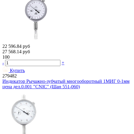
22 596.84
руб
27 568.14
руб
100
-
+
Купить
279482
Индикатор Рычажно-зубчатый многооборотный 1МИГ 0-1мм
цена дел.0.001 "CNIC" (Шан 551-060)