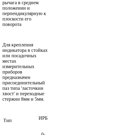
рычага в среднем
положении и
перпендикулярную к
плоскости его
поворота
Для крепления
индикатора в стойках
или посадочных
местах
измерительных
приборов
предназначен
присоединительный
паз типа 'ласточкин
хвост' и переходные
стержни 8мм и 5мм.
ИРБ
Тип
0-