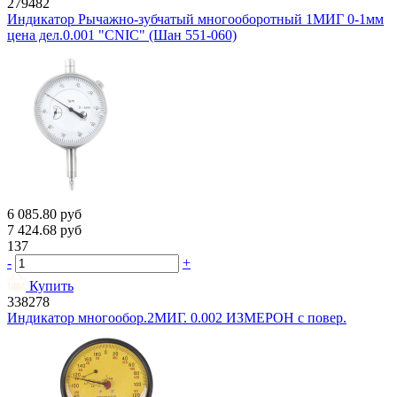
279482
Индикатор Рычажно-зубчатый многооборотный 1МИГ 0-1мм
цена дел.0.001 "CNIC" (Шан 551-060)
6 085.80
руб
7 424.68
руб
137
-
+
Купить
338278
Индикатор многообор.2МИГ. 0.002 ИЗМЕРОН с повер.