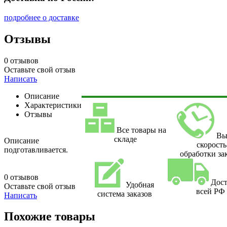
подробнее о доставке
Отзывы
0 отзывов
Оставьте свой отзыв
Написать
Описание
Характеристики
Отзывы
Все товары на
Вы
складе
Описание
скорость
подготавливается.
обработки за
0 отзывов
Дост
Удобная
Оставьте свой отзыв
всей РФ
система заказов
Написать
Похожие товары