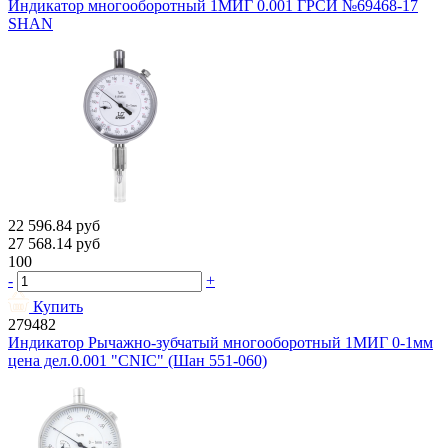
Индикатор многооборотный 1МИГ 0.001 ГРСИ №69468-17
SHAN
22 596.84
руб
27 568.14
руб
100
-
+
Купить
279482
Индикатор Рычажно-зубчатый многооборотный 1МИГ 0-1мм
цена дел.0.001 "CNIC" (Шан 551-060)