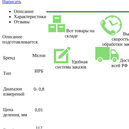
Написать
Описание
Характеристики
Отзывы
Все товары на
Вы
складе
Описание
скорость
подготавливается.
обработки за
Micron
Бренд
Дост
Удобная
всей РФ
система заказов
ИРБ
Тип
Диапазон
0- 0,8
измерений
Цена
0,01
деления, мм
112