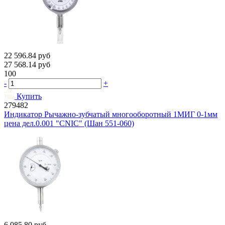
22 596.84
руб
27 568.14
руб
100
-
+
Купить
279482
Индикатор Рычажно-зубчатый многооборотный 1МИГ 0-1мм
цена дел.0.001 "CNIC" (Шан 551-060)
6 085.80
руб