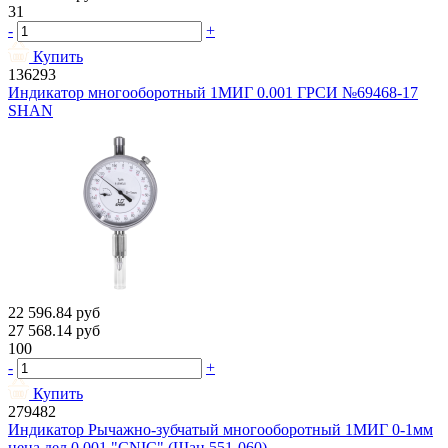
31
-
+
Купить
136293
Индикатор многооборотный 1МИГ 0.001 ГРСИ №69468-17
SHAN
22 596.84
руб
27 568.14
руб
100
-
+
Купить
279482
Индикатор Рычажно-зубчатый многооборотный 1МИГ 0-1мм
цена дел.0.001 "CNIC" (Шан 551-060)