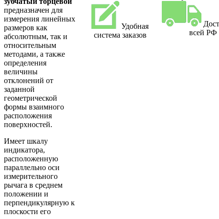
зубчатый торцевой
предназначен для
измерения линейных
Дост
Удобная
размеров как
всей РФ
система заказов
абсолютным, так и
относительным
методами, а также
определения
величины
отклонений от
заданной
геометрической
формы взаимного
расположения
поверхностей.
Имеет шкалу
индикатора,
расположенную
параллельно оси
измерительного
рычага в среднем
положении и
перпендикулярную к
плоскости его