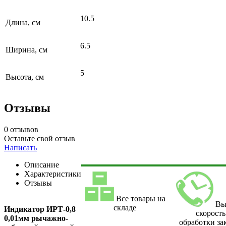
10.5
Длина, см
6.5
Ширина, см
5
Высота, см
Отзывы
0 отзывов
Оставьте свой отзыв
Написать
Описание
Характеристики
Отзывы
Все товары на
Вы
складе
Индикатор ИРТ-0,8
скорость
0,01мм рычажно-
обработки за