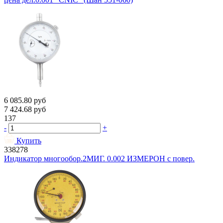
6 085.80
руб
7 424.68
руб
137
-
+
Купить
338278
Индикатор многообор.2МИГ. 0.002 ИЗМЕРОН с повер.