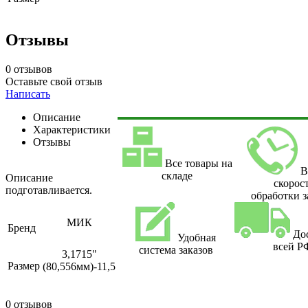
Отзывы
0 отзывов
Оставьте свой отзыв
Написать
Описание
Характеристики
Отзывы
Все товары на
В
складе
Описание
скорос
подготавливается.
обработки з
МИК
Бренд
До
Удобная
всей Р
система заказов
3,1715"
Размер
(80,556мм)-11,5
0 отзывов