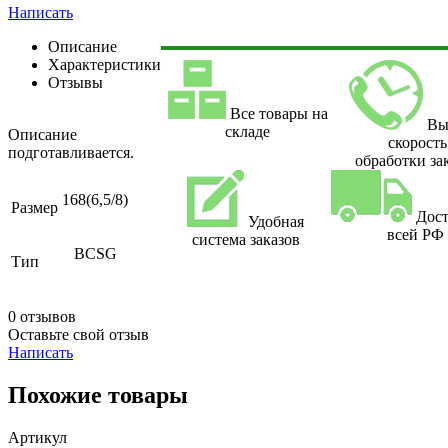
Написать
Описание
Характеристики
Отзывы
Все товары на
Вы
складе
Описание
скорость
подготавливается.
обработки за
168(6,5/8)
Размер
Дост
Удобная
всей РФ
система заказов
BCSG
Тип
0 отзывов
Оставьте свой отзыв
Написать
Похожие товары
Артикул