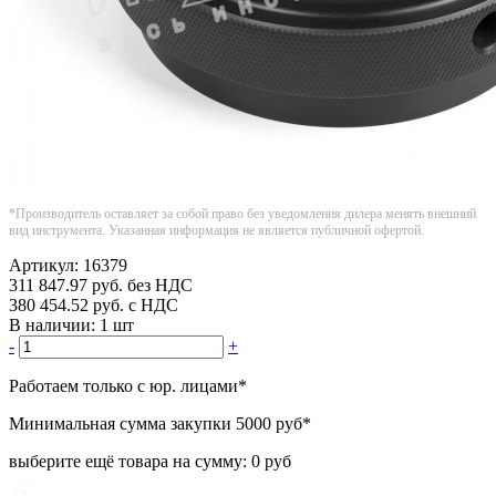
*Производитель оставляет за собой право без уведомления дилера менять внешний
вид инструмента. Указанная информация не является публичной офертой.
Артикул:
16379
311 847.97
руб.
без НДС
380 454.52
руб.
с НДС
В наличии:
1 шт
-
+
Работаем только с юр. лицами
*
Минимальная сумма закупки
5000 руб
*
выберите ещё товара на сумму:
0 руб