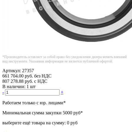
*Производитель оставляет за собой право без уведомления дилера менять внешний
вид инструмента. Указанная информация не является публичной офертой.
Артикул:
27357
661 704.00
руб.
без НДС
807 278.88
руб.
с НДС
В наличии:
1 шт
-
+
Работаем только с юр. лицами
*
Минимальная сумма закупки
5000 руб
*
выберите ещё товара на сумму:
0 руб