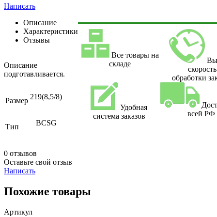
Написать
Описание
Характеристики
Отзывы
Все товары на
Вы
складе
Описание
скорость
подготавливается.
обработки за
219(8,5/8)
Размер
Дост
Удобная
всей РФ
система заказов
BCSG
Тип
0 отзывов
Оставьте свой отзыв
Написать
Похожие товары
Артикул