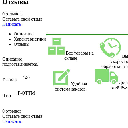
Отзывы
0 отзывов
Оставьте свой отзыв
Написать
Описание
Характеристики
Отзывы
Все товары на
Вы
складе
Описание
скорость
подготавливается.
обработки за
140
Размер
Дост
Удобная
всей РФ
система заказов
Г-ОТТМ
Тип
0 отзывов
Оставьте свой отзыв
Написать