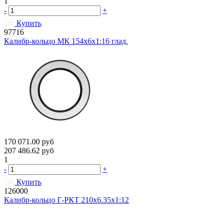
1
-
+
Купить
97716
Калибр-кольцо МК 154х6х1:16 глад.
170 071.00
руб
207 486.62
руб
1
-
+
Купить
126000
Калибр-кольцо Г-РКТ 210х6.35х1:12