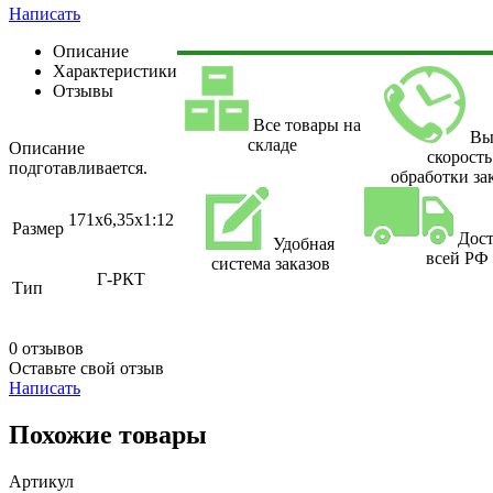
Написать
Описание
Характеристики
Отзывы
Все товары на
Вы
складе
Описание
скорость
подготавливается.
обработки за
171x6,35x1:12
Размер
Дост
Удобная
всей РФ
система заказов
Г-РКТ
Тип
0 отзывов
Оставьте свой отзыв
Написать
Похожие товары
Артикул