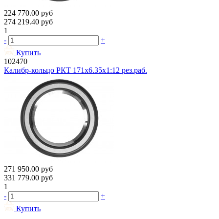
224 770.00
руб
274 219.40
руб
1
-
+
Купить
102470
Калибр-кольцо РКТ 171х6.35х1:12 рез.раб.
271 950.00
руб
331 779.00
руб
1
-
+
Купить