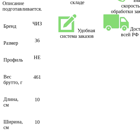
Вы
складе
Описание
скорость
подготавливается.
обработки за
ЧИЗ
Бренд
Дост
Удобная
всей РФ
система заказов
36
Размер
НЕ
Профиль
Вес
461
брутто, г
Длина,
10
см
Ширина,
10
см