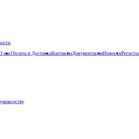
вости
О нас
Оплата и Доставка
Контакты
Документация
Новости
Регистр
руководству