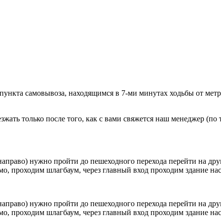
 пункта самовывоза, находящимся в 7-ми минутах ходьбы от мет
ать только после того, как с вами свяжется наш менеджер (по т
направо) нужно пройти до пешеходного перехода перейти на друг
о, проходим шлагбаум, через главный вход проходим здание наск
направо) нужно пройти до пешеходного перехода перейти на друг
о, проходим шлагбаум, через главный вход проходим здание наск