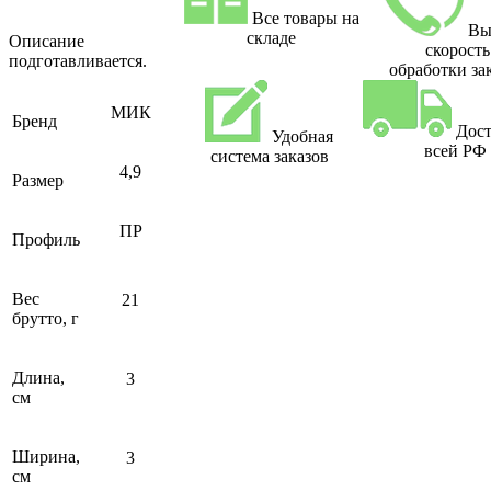
Все товары на
Вы
складе
Описание
скорость
подготавливается.
обработки за
МИК
Бренд
Дост
Удобная
всей РФ
система заказов
4,9
Размер
ПР
Профиль
Вес
21
брутто, г
Длина,
3
см
Ширина,
3
см