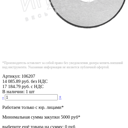
*Производитель оставляет за собой право без уведомления дилера менять внешний
вид инструмента. Указанная информация не является публичной офертой.
Артикул:
106207
14 085.89
руб.
без НДС
17 184.79
руб.
с НДС
В наличии:
1 шт
-
+
Работаем только с юр. лицами
*
Минимальная сумма закупки
5000 руб
*
выберите ещё товара на сумму:
0 руб