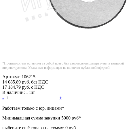
*Производитель оставляет за собой право без уведомления дилера менять внешний
вид инструмента. Указанная информация не является публичной офертой.
Артикул:
106215
14 085.89
руб.
без НДС
17 184.79
руб.
с НДС
В наличии:
1 шт
-
+
Работаем только с юр. лицами
*
Минимальная сумма закупки
5000 руб
*
выберите ещё товара на сумму:
0 руб