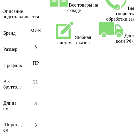
Все товары на
Вы
складе
Описание
скорость
подготавливается.
обработки за
МИК
Бренд
Дост
Удобная
всей РФ
система заказов
5
Размер
ПР
Профиль
Вес
21
брутто, г
Длина,
3
см
Ширина,
3
см