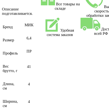
Все товары на
Вы
складе
Описание
скорость
подготавливается.
обработки за
МИК
Бренд
Дост
Удобная
всей РФ
система заказов
6,4
Размер
ПР
Профиль
Вес
41
брутто, г
Длина,
4
см
Ширина,
4
см