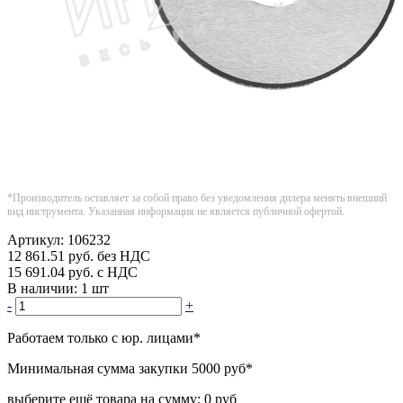
*Производитель оставляет за собой право без уведомления дилера менять внешний
вид инструмента. Указанная информация не является публичной офертой.
Артикул:
106232
12 861.51
руб.
без НДС
15 691.04
руб.
с НДС
В наличии:
1 шт
-
+
Работаем только с юр. лицами
*
Минимальная сумма закупки
5000 руб
*
выберите ещё товара на сумму:
0 руб