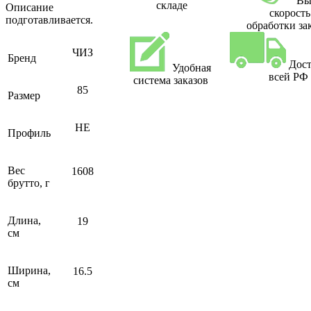
Вы
складе
Описание
скорость
подготавливается.
обработки за
ЧИЗ
Бренд
Дост
Удобная
всей РФ
система заказов
85
Размер
НЕ
Профиль
Вес
1608
брутто, г
Длина,
19
см
Ширина,
16.5
см