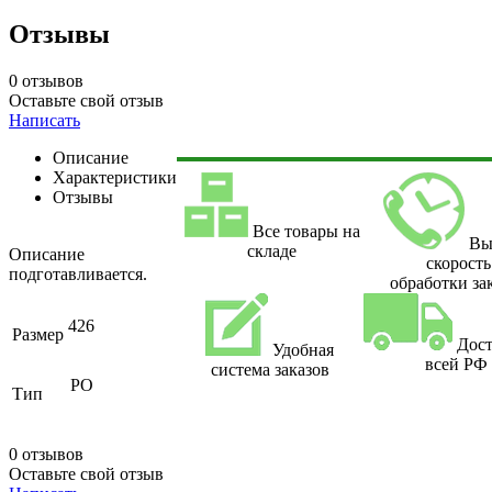
Отзывы
0 отзывов
Оставьте свой отзыв
Написать
Описание
Характеристики
Отзывы
Все товары на
Вы
складе
Описание
скорость
подготавливается.
обработки за
426
Размер
Дост
Удобная
всей РФ
система заказов
РО
Тип
0 отзывов
Оставьте свой отзыв