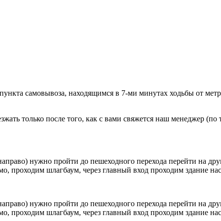
 пункта самовывоза, находящимся в 7-ми минутах ходьбы от мет
ать только после того, как с вами свяжется наш менеджер (по т
направо) нужно пройти до пешеходного перехода перейти на друг
о, проходим шлагбаум, через главный вход проходим здание наск
направо) нужно пройти до пешеходного перехода перейти на друг
о, проходим шлагбаум, через главный вход проходим здание наск