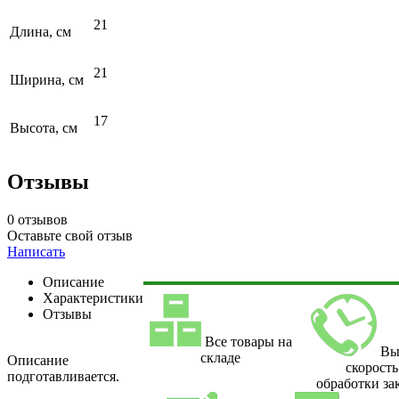
21
Длина, см
21
Ширина, см
17
Высота, см
Отзывы
0 отзывов
Оставьте свой отзыв
Написать
Описание
Характеристики
Отзывы
Все товары на
Вы
складе
Описание
скорость
подготавливается.
обработки за