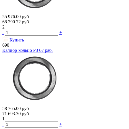
55 976.00
руб
68 290.72
руб
2
-
+
Купить
690
Калибр-кольцо РЗ 67 раб.
58 765.00
руб
71 693.30
руб
1
-
+