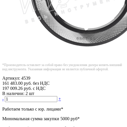
*Производитель оставляет за собой право без уведомления дилера менять внешний
вид инструмента. Указанная информация не является публичной офертой.
Артикул:
4539
161 483.00
руб.
без НДС
197 009.26
руб.
с НДС
В наличии:
2 шт
-
+
Работаем только с юр. лицами
*
Минимальная сумма закупки
5000 руб
*