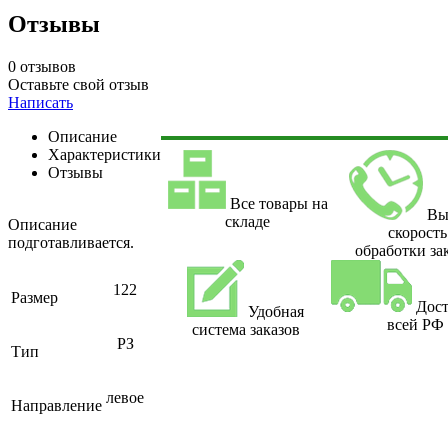
Отзывы
0 отзывов
Оставьте свой отзыв
Написать
Описание
Характеристики
Отзывы
Все товары на
Вы
складе
Описание
скорость
подготавливается.
обработки за
122
Размер
Дост
Удобная
всей РФ
система заказов
РЗ
Тип
левое
Направление