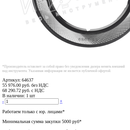
*Производитель оставляет за собой право без уведомления дилера менять внешний
вид инструмента. Указанная информация не является публичной офертой.
Артикул:
64637
55 976.00
руб.
без НДС
68 290.72
руб.
с НДС
В наличии:
1 шт
-
+
Работаем только с юр. лицами
*
Минимальная сумма закупки
5000 руб
*