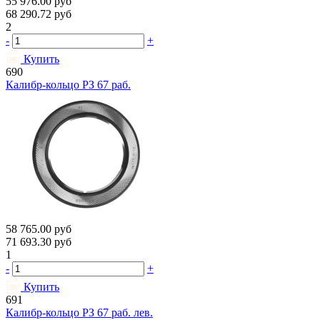
55 976.00
руб
68 290.72
руб
2
-
+
Купить
690
Калибр-кольцо РЗ 67 раб.
58 765.00
руб
71 693.30
руб
1
-
+
Купить
691
Калибр-кольцо РЗ 67 раб. лев.