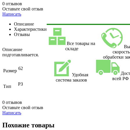
0 отзывов
Оставьте свой отзыв
Написать
Описание
Характеристики
Отзывы
Все товары на
Вы
складе
Описание
скорость
подготавливается.
обработки за
62
Размер
Дост
Удобная
всей РФ
система заказов
РЗ
Тип
0 отзывов
Оставьте свой отзыв
Написать
Похожие товары