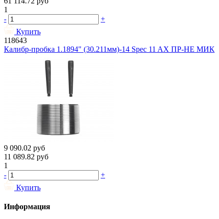
61 114.72
руб
1
-
+
Купить
118643
Калибр-пробка 1.1894" (30.211мм)-14 Spec 11 AX ПР-НЕ МИК
9 090.02
руб
11 089.82
руб
1
-
+
Купить
Информация