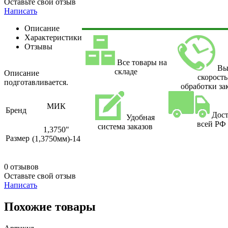
Оставьте свой отзыв
Написать
Описание
Характеристики
Отзывы
Все товары на
Вы
складе
Описание
скорость
подготавливается.
обработки за
МИК
Бренд
Дост
Удобная
всей РФ
система заказов
1,3750"
Размер
(1,3750мм)-14
0 отзывов
Оставьте свой отзыв
Написать
Похожие товары