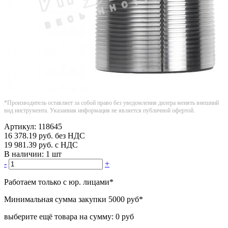
*Производитель оставляет за собой право без уведомления дилера менять внешний
вид инструмента. Указанная информация не является публичной офертой.
Артикул:
118645
16 378.19
руб.
без НДС
19 981.39
руб.
с НДС
В наличии:
1 шт
-
+
Работаем только с юр. лицами
*
Минимальная сумма закупки
5000 руб
*
выберите ещё товара на сумму:
0 руб