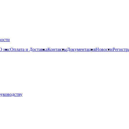
вости
О нас
Оплата и Доставка
Контакты
Документация
Новости
Регистр
руководству