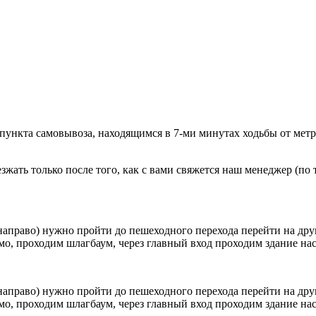
 пункта самовывоза, находящимся в 7-ми минутах ходьбы от мет
ать только после того, как с вами свяжется наш менеджер (по т
направо) нужно пройти до пешеходного перехода перейти на друг
о, проходим шлагбаум, через главный вход проходим здание наск
направо) нужно пройти до пешеходного перехода перейти на друг
о, проходим шлагбаум, через главный вход проходим здание наск