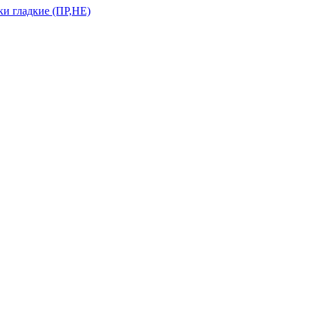
и гладкие (ПР,НЕ)