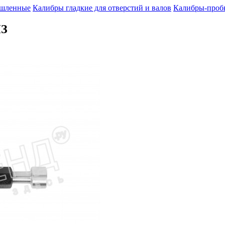
шленные
Калибры гладкие для отверстий и валов
Калибры-пробк
ИЗ