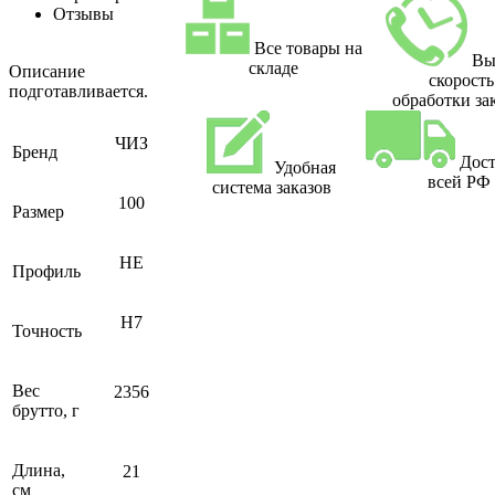
Отзывы
Все товары на
Вы
складе
Описание
скорость
подготавливается.
обработки за
ЧИЗ
Бренд
Дост
Удобная
всей РФ
система заказов
100
Размер
НЕ
Профиль
H7
Точность
Вес
2356
брутто, г
Длина,
21
см