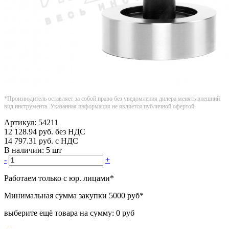
*Производитель оставляет за собой право без уведомления дилера менять внешний
вид инструмента. Указанная информация не является публичной офертой.
Артикул:
54211
12 128.94
руб.
без НДС
14 797.31
руб.
с НДС
В наличии:
5 шт
-
+
Работаем только с юр. лицами
*
Минимальная сумма закупки
5000 руб
*
выберите ещё товара на сумму:
0 руб