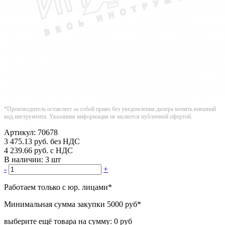
*Производитель оставляет за собой право без уведомления дилера менять внешний
вид инструмента. Указанная информация не является публичной офертой.
Артикул:
70678
3 475.13
руб.
без НДС
4 239.66
руб.
с НДС
В наличии:
3 шт
-
+
Работаем только с юр. лицами
*
Минимальная сумма закупки
5000 руб
*
выберите ещё товара на сумму:
0 руб