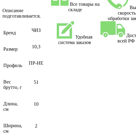
Все товары на
Вы
складе
Описание
скорость
подготавливается.
обработки за
ЧИЗ
Бренд
Дост
Удобная
всей РФ
система заказов
10,3
Размер
ПР-НЕ
Профиль
Вес
51
брутто, г
Длина,
10
см
Ширина,
2
см