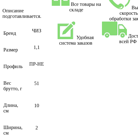
Все товары на
Вы
складе
Описание
скорость
подготавливается.
обработки за
ЧИЗ
Бренд
Дост
Удобная
всей РФ
система заказов
1,1
Размер
ПР-НЕ
Профиль
Вес
51
брутто, г
Длина,
10
см
Ширина,
2
см