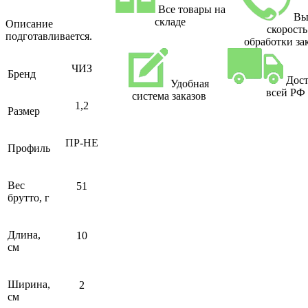
Все товары на
Вы
складе
Описание
скорость
подготавливается.
обработки за
ЧИЗ
Бренд
Дост
Удобная
всей РФ
система заказов
1,2
Размер
ПР-НЕ
Профиль
Вес
51
брутто, г
Длина,
10
см
Ширина,
2
см