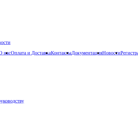
вости
О нас
Оплата и Доставка
Контакты
Документация
Новости
Регистр
руководству