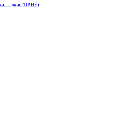
и гладкие (ПР,НЕ)