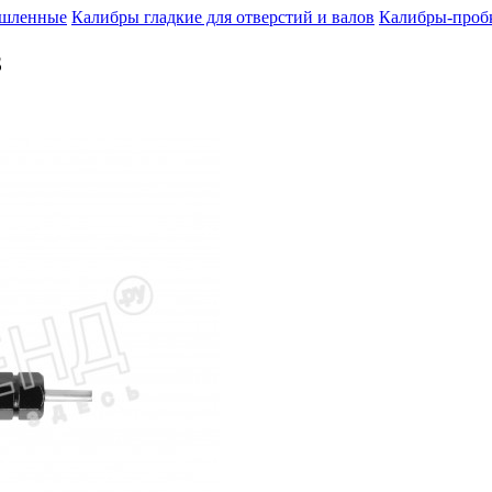
шленные
Калибры гладкие для отверстий и валов
Калибры-пробк
З