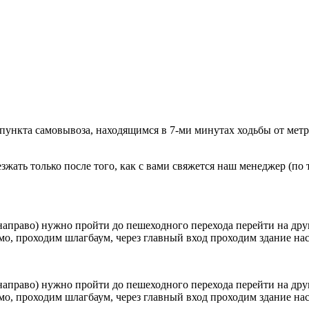
 пункта самовывоза, находящимся в 7-ми минутах ходьбы от мет
ать только после того, как с вами свяжется наш менеджер (по т
направо) нужно пройти до пешеходного перехода перейти на друг
о, проходим шлагбаум, через главный вход проходим здание наск
направо) нужно пройти до пешеходного перехода перейти на друг
о, проходим шлагбаум, через главный вход проходим здание наск