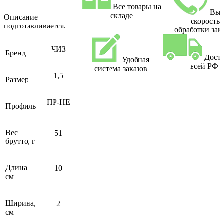
Все товары на
Вы
складе
Описание
скорость
подготавливается.
обработки за
ЧИЗ
Бренд
Дост
Удобная
всей РФ
система заказов
1,5
Размер
ПР-НЕ
Профиль
Вес
51
брутто, г
Длина,
10
см
Ширина,
2
см