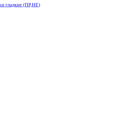
и гладкие (ПР,НЕ)