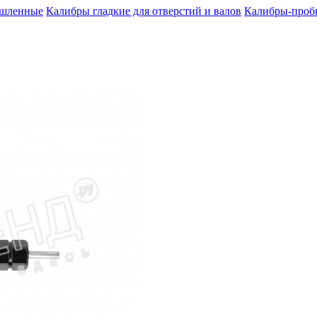
шленные
Калибры гладкие для отверстий и валов
Калибры-пробк