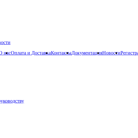
вости
О нас
Оплата и Доставка
Контакты
Документация
Новости
Регистр
руководству