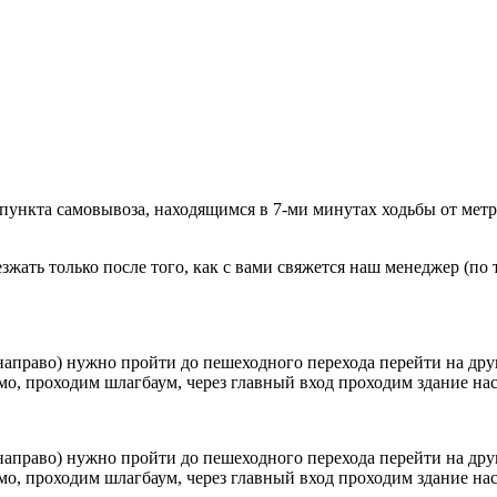
 пункта самовывоза, находящимся в 7-ми минутах ходьбы от мет
ать только после того, как с вами свяжется наш менеджер (по т
направо) нужно пройти до пешеходного перехода перейти на друг
о, проходим шлагбаум, через главный вход проходим здание наск
направо) нужно пройти до пешеходного перехода перейти на друг
о, проходим шлагбаум, через главный вход проходим здание наск