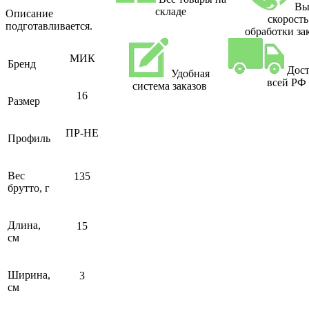
Вы
складе
Описание
скорость
подготавливается.
обработки за
МИК
Бренд
Дост
Удобная
всей РФ
система заказов
16
Размер
ПР-НЕ
Профиль
Вес
135
брутто, г
Длина,
15
см
Ширина,
3
см