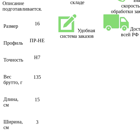
Вы
складе
Описание
скорость
подготавливается.
обработки за
16
Размер
Дост
Удобная
всей РФ
система заказов
ПР-НЕ
Профиль
H7
Точность
Вес
135
брутто, г
Длина,
15
см
Ширина,
3
см