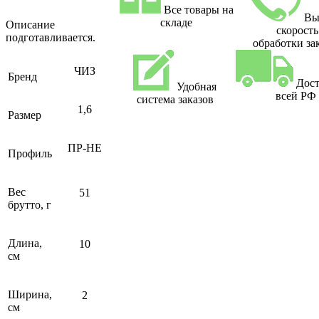
Все товары на
Вы
складе
Описание
скорость
подготавливается.
обработки за
ЧИЗ
Бренд
Дост
Удобная
всей РФ
система заказов
1,6
Размер
ПР-НЕ
Профиль
Вес
51
брутто, г
Длина,
10
см
Ширина,
2
см