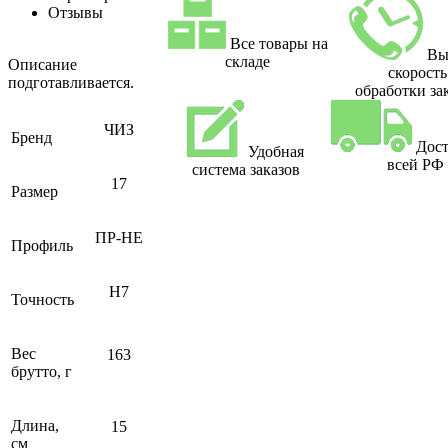
Отзывы
Все товары на
Вы
складе
Описание
скорость
подготавливается.
обработки за
ЧИЗ
Бренд
Дост
Удобная
всей РФ
система заказов
17
Размер
ПР-НЕ
Профиль
H7
Точность
Вес
163
брутто, г
Длина,
15
см