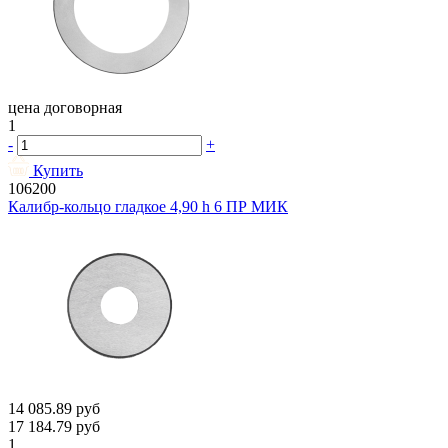
цена договорная
1
-
+
Купить
106200
Калибр-кольцо гладкое 4,90 h 6 ПР МИК
14 085.89
руб
17 184.79
руб
1