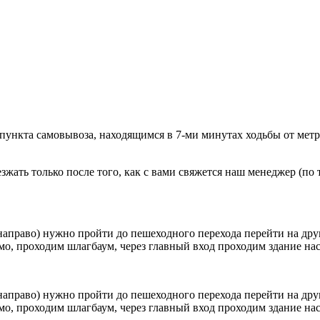
 пункта самовывоза, находящимся в 7-ми минутах ходьбы от мет
ать только после того, как с вами свяжется наш менеджер (по т
направо) нужно пройти до пешеходного перехода перейти на друг
о, проходим шлагбаум, через главный вход проходим здание наск
направо) нужно пройти до пешеходного перехода перейти на друг
о, проходим шлагбаум, через главный вход проходим здание наск