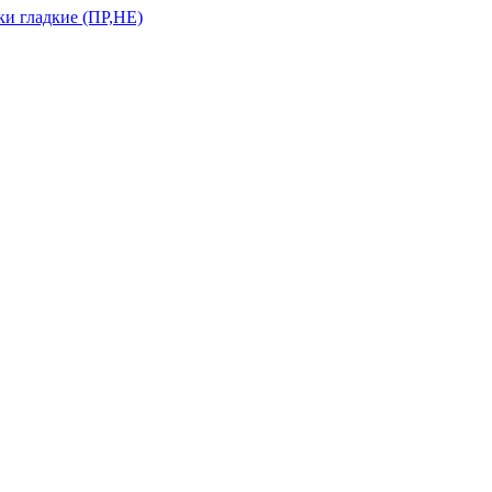
и гладкие (ПР,НЕ)