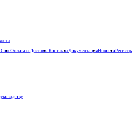
вости
О нас
Оплата и Доставка
Контакты
Документация
Новости
Регистр
руководству