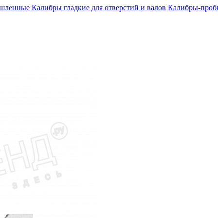
шленные
Калибры гладкие для отверстий и валов
Калибры-пробк