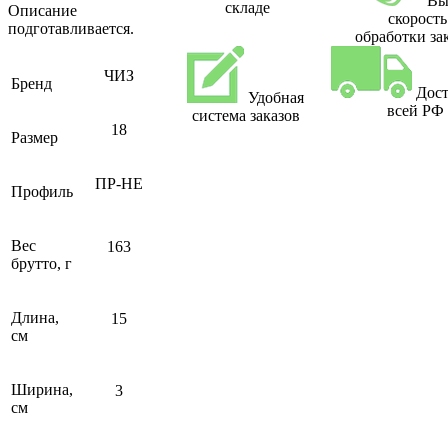
Вы
складе
Описание
скорость
подготавливается.
обработки за
ЧИЗ
Бренд
Дост
Удобная
всей РФ
система заказов
18
Размер
ПР-НЕ
Профиль
Вес
163
брутто, г
Длина,
15
см
Ширина,
3
см