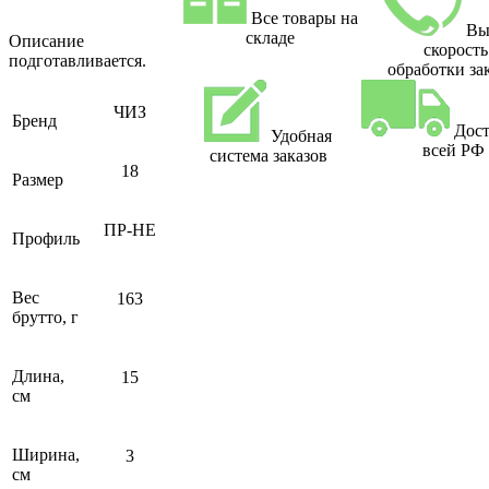
Все товары на
Вы
складе
Описание
скорость
подготавливается.
обработки за
ЧИЗ
Бренд
Дост
Удобная
всей РФ
система заказов
18
Размер
ПР-НЕ
Профиль
Вес
163
брутто, г
Длина,
15
см
Ширина,
3
см