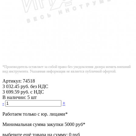
*Производитель оставляет за собой право без уведомления дилера менять внешний
вид инструмента. Указанная информация не является публичной офертой.
Артикул:
74518
3 032.45
руб.
без НДС
3 699.59
руб.
с НДС
В наличии:
5 шт
-
+
Работаем только с юр. лицами
*
Минимальная сумма закупки
5000 руб
*
выберите ещё товара на сумму:
0 руб