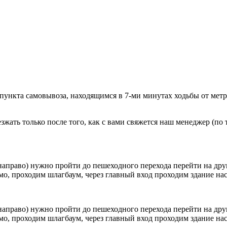
 пункта самовывоза, находящимся в 7-ми минутах ходьбы от мет
ать только после того, как с вами свяжется наш менеджер (по т
направо) нужно пройти до пешеходного перехода перейти на друг
о, проходим шлагбаум, через главный вход проходим здание наск
направо) нужно пройти до пешеходного перехода перейти на друг
о, проходим шлагбаум, через главный вход проходим здание наск