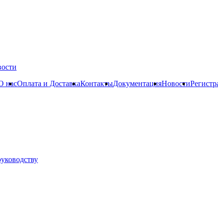
вости
О нас
Оплата и Доставка
Контакты
Документация
Новости
Регистр
руководству