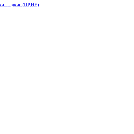
и гладкие (ПР,НЕ)