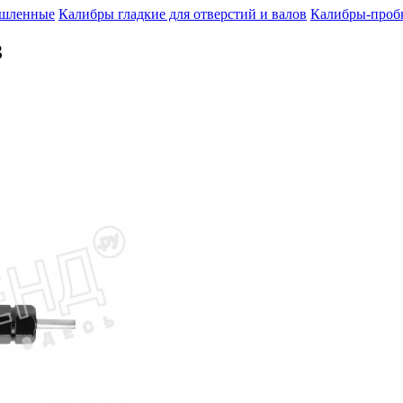
шленные
Калибры гладкие для отверстий и валов
Калибры-пробк
З