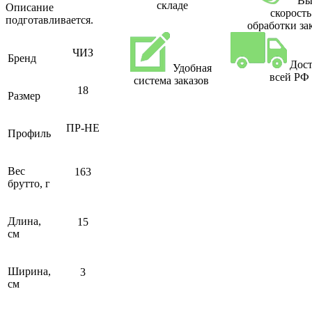
Вы
складе
Описание
скорость
подготавливается.
обработки за
ЧИЗ
Бренд
Дост
Удобная
всей РФ
система заказов
18
Размер
ПР-НЕ
Профиль
Вес
163
брутто, г
Длина,
15
см
Ширина,
3
см