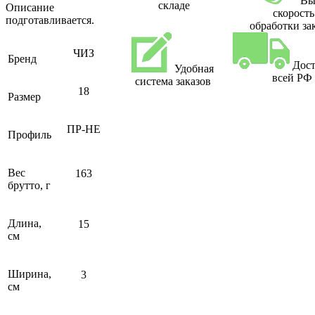
Вы
складе
Описание
скорость
подготавливается.
обработки за
ЧИЗ
Бренд
Дост
Удобная
всей РФ
система заказов
18
Размер
ПР-НЕ
Профиль
Вес
163
брутто, г
Длина,
15
см
Ширина,
3
см