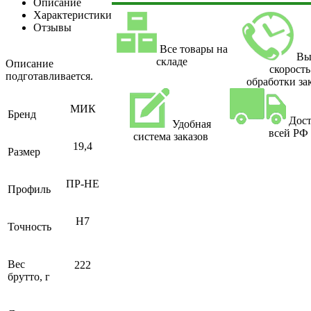
Описание
Характеристики
Отзывы
Все товары на
Вы
складе
Описание
скорость
подготавливается.
обработки за
МИК
Бренд
Дост
Удобная
всей РФ
система заказов
19,4
Размер
ПР-НЕ
Профиль
H7
Точность
Вес
222
брутто, г