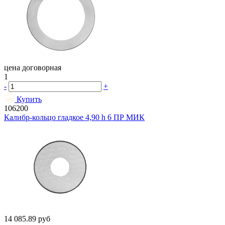
цена договорная
1
-
+
Купить
106200
Калибр-кольцо гладкое 4,90 h 6 ПР МИК
14 085.89
руб