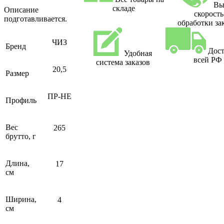
Вы
складе
Описание
скорость
подготавливается.
обработки за
ЧИЗ
Бренд
Дост
Удобная
всей РФ
система заказов
20,5
Размер
ПР-НЕ
Профиль
Вес
265
брутто, г
Длина,
17
см
Ширина,
4
см