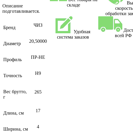
Вы
складе
Описание
скорость
подготавливается.
обработки за
ЧИЗ
Бренд
Дост
Удобная
всей РФ
система заказов
20,50000
Диаметр
ПР-НЕ
Профиль
H9
Точность
Вес брутто,
265
г
17
Длина, см
4
Ширина, см