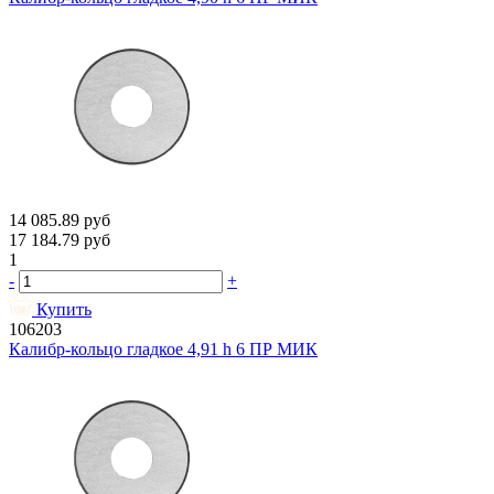
14 085.89
руб
17 184.79
руб
1
-
+
Купить
106203
Калибр-кольцо гладкое 4,91 h 6 ПР МИК